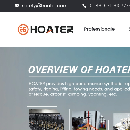
safety@hoater.com
0086-571-610777


Professionale