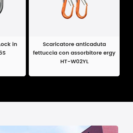
Lock in
Scaricatore anticaduta
5S
fettuccia con assorbitore ergy
HT-W02YL