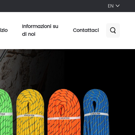
EN

Informazioni su
izio
Contattaci

di noi