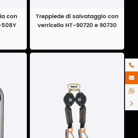
ia con
Treppiede di salvataggio con
T-508Y
verricello HT-90720 e 90730



